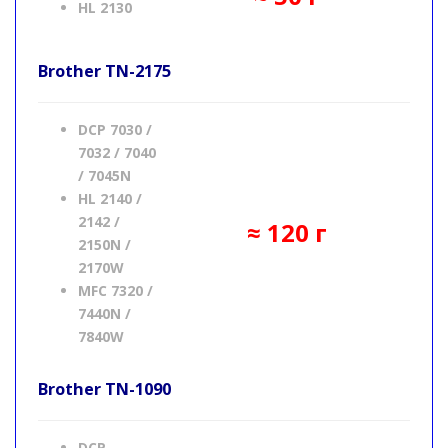
HL 2130
Brother
TN-2175
DCP 7030 /
7032 / 7040
/ 7045N
HL 2140 /
2142 /
≈ 120 г
2150N /
2170W
MFC 7320 /
7440N /
7840W
Brother
TN-1090
DCP