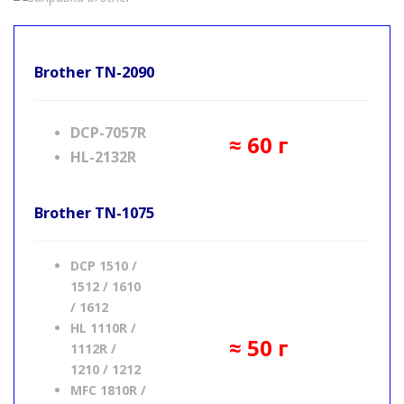
Brother TN-2090
DCP-7057R
≈ 60 г
HL-2132R
Brother
TN-1075
DCP 1510 /
1512 / 1610
/ 1612
HL 1110R /
≈ 50 г
1112R /
1210 / 1212
MFC 1810R /