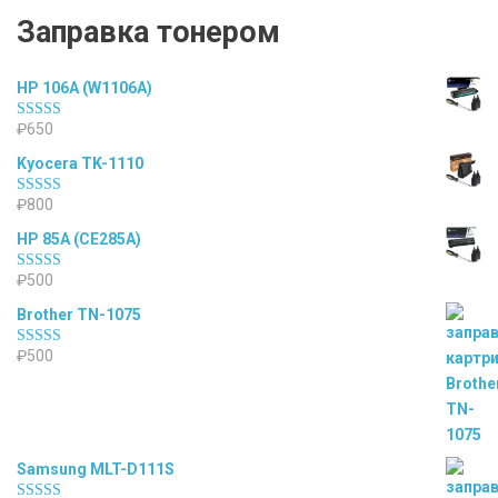
Заправка тонером
HP 106A (W1106A)
₽
650
Оценка
5.00
из 5
Kyocera TK-1110
₽
800
Оценка
5.00
из 5
HP 85A (CE285A)
₽
500
Оценка
4.50
из 5
Brother TN-1075
₽
500
Оценка
4.50
из 5
Samsung MLT-D111S