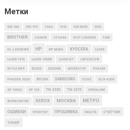
Метки
106A
024-965
092-910
107A
400 M425
3020
BROTHER
CANON
CF244A
DCP L2500DR
F248
HP
KYOCERA
HP M28A
HL-L2340DWR
LASER
LASER 107A
LASER 1000W
LASERJET
LBP623CDW
M1132 MFP
M2020
M2020W
NEVERSTOP
PHASER
SAMSUNG
RICOH
PHASER 3020
SCX-4200
SC542
TN-2335
TN-2375
SP 100SU
SP 150
VERSALINK
МЕТРО
XEROX
МОСКВА
WORKCENTRE
ОШИБКИ
ПРОШИВКА
СЧЕТЧИК
ПРИНТЕР
РАБОТА
ТОНЕР